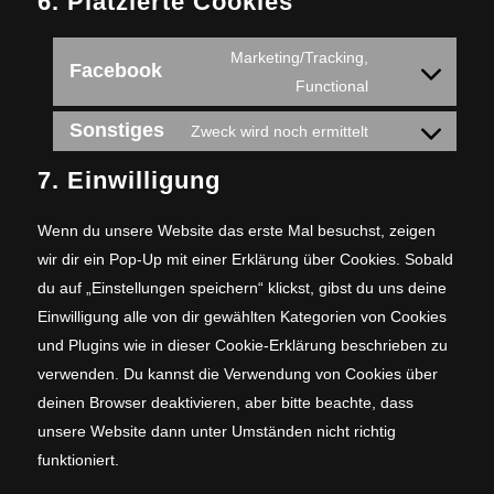
6. Platzierte Cookies
Marketing/Tracking,
Facebook
Consent
Functional
to
Sonstiges
Zweck wird noch ermittelt
service
Consent
facebook
to
7. Einwilligung
service
Wenn du unsere Website das erste Mal besuchst, zeigen
sonstiges
wir dir ein Pop-Up mit einer Erklärung über Cookies. Sobald
du auf „Einstellungen speichern“ klickst, gibst du uns deine
Einwilligung alle von dir gewählten Kategorien von Cookies
und Plugins wie in dieser Cookie-Erklärung beschrieben zu
verwenden. Du kannst die Verwendung von Cookies über
deinen Browser deaktivieren, aber bitte beachte, dass
unsere Website dann unter Umständen nicht richtig
funktioniert.