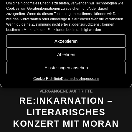
Beim Victorian Village ist ein Dresscode einzuhalten.
Um dir ein optimales Erlebnis zu bieten, verwenden wir Technologien wie
Cookies, um Geräteinformationen zu speichern und/oder darauf
zuzugreifen. Wenn du diesen Technologien zustimmst, können wir Daten
Darüber hinaus werden wir das ein oder andere
wie das Surfverhalten oder eindeutige IDs auf dieser Website verarbeiten.
Straßenkonzert in der Innenstadt veranstalten – haltet
Wenn du deine Zustimmung nicht erteilst oder zurückziehst, können
also Aug
en und Ohren offen!
bestimmte Merkmale und Funktionen beeinträchtigt werden.
Akzeptieren
Wir freuen uns auf euch!!!
Ablehnen
28. APRIL 2016
/
VON
STEFFI
Einstellungen ansehen
Cookie-Richtlinie
Datenschutz
Impressum
VERGANGENE AUFTRITTE
RE:INKARNATION –
LITERARISCHES
KONZERT MIT MORAN