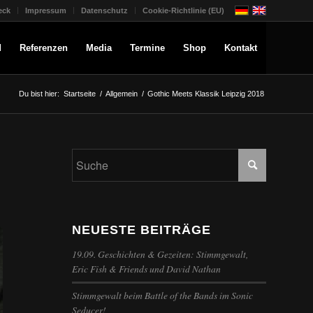
eck
Impressum
Datenschutz
Cookie-Richtlinie (EU)
d
Referenzen
Media
Termine
Shop
Kontakt
Du bist hier:
Startseite
/
Allgemein
/
Gothic Meets Klassik Leipzig 2018
NEUESTE BEITRÄGE
19.09. Geschichten & Gezeiten: Stimmgewalt,
Eric Fish & Friends und David Nathan
Stimmgewalt beim Battle of the Bands im Sonic
Seducer!