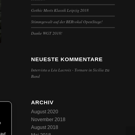
Gothic Meets Klassik Leipzig 2018
Stimmgewalt auf der BERvokal OpenStage!
Danke WGT 2018!
NEUESTE KOMMENTARE
Intervista a Léa Lacroix - Tornare in Sicilia
zu
Band
ARCHIV
August 2020
November 2018
m
August 2018
 auf