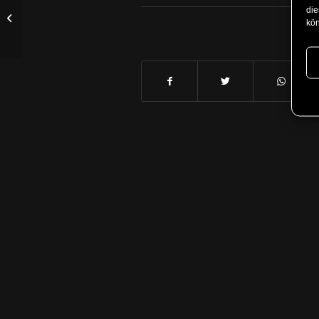
die
Stimmgewalt auf der
kön
BERvokal OpenStage!