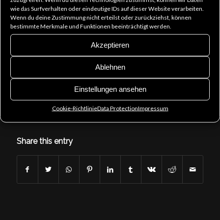
wie das Surfverhalten oder eindeutige IDs auf dieser Website verarbeiten.
Wenn du deine Zustimmung nicht erteilst oder zurückziehst, können
We had the honour to sing with Joachim Witt at Gothic
bestimmte Merkmale und Funktionen beeinträchtigt werden.
Meets Klassik 2018 in Leipzig.
The performance was
recorded for a live CD and we had a lot of fun
Akzeptieren
rehearsing and singing in the Gewandhaus in Leipzig.
Ablehnen
You can find a wonderful article here at the
Reflections
Einstellungen ansehen
of Darkness Music Magazine
.
Cookie-Richtlinie
Data Protection
Impressum
Enjoy reading!
Share this entry