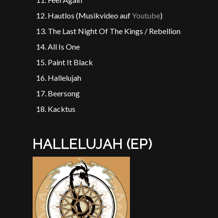
Hautlos (Musikvideo auf
Youtube
)
The Last Night Of The Kings / Rebellion
All Is One
Paint It Black
Hallelujah
Beersong
Kacktus
HALLELUJAH (EP)