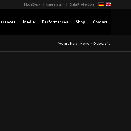
Pitch Deck
Impressum
Data Protection
ferences
Media
Performances
Shop
Contact
You are here:
Home
/
Diskografie