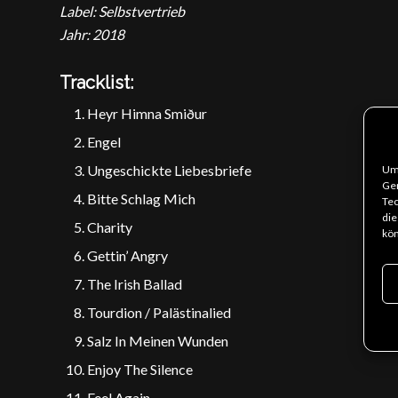
Label: Selbstvertrieb
Jahr: 2018
Tracklist:
Heyr Himna Smiður
Engel
Ungeschickte Liebesbriefe
Um 
Ger
Bitte Schlag Mich
Tec
die
Charity
kön
Gettin’ Angry
The Irish Ballad
Tourdion / Palästinalied
Salz In Meinen Wunden
Enjoy The Silence
Feel Again