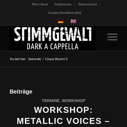
Pitch Deck
Impressum
Datenschutz
Cookie-Richtlinie (EU)
Du bist hier:
Startseite
/
Cirque Bizarre 5
Beiträge
TERMINE
,
WORKSHOP
WORKSHOP:
METALLIC VOICES –