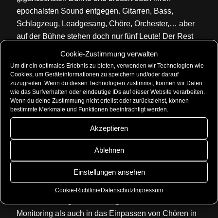
epochalsten Sound entgegen. Gitarren, Bass,
Schlagzeug, Leadgesang, Chöre, Orchester,… aber
auf der Bühne stehen doch nur fünf Leute! Der Rest
kommt aus der Dose. Backing Track nennt sich das.
Cookie-Zustimmung verwalten
Für den verlässlich perfekten Sound die einfache
Um dir ein optimales Erlebnis zu bieten, verwenden wir Technologien wie
Lösung, für das Live Erlebnis irgendwie nicht so geil.
Cookies, um Geräteinformationen zu speichern und/oder darauf
zuzugreifen. Wenn du diesen Technologien zustimmst, können wir Daten
wie das Surfverhalten oder eindeutige IDs auf dieser Website verarbeiten.
In diesem Workshop lernt ihr am realen Beispiel, wie
Wenn du deine Zustimmung nicht erteilst oder zurückziehst, können
bestimmte Merkmale und Funktionen beeinträchtigt werden.
man als Chorsänger auf einer sehr lauten Bühne
überlebt – und jede Menge Spaß dabei hat! Wir
Akzeptieren
werden an verschiedenen Songs aus
Ablehnen
unterschiedlichen Genres ausprobieren, wo der
Unterschied zwischen „den Refrain Mitgröhlen“ und
Einstellungen ansehen
mehrstimmigen Backing Vocals liegt. Dabei geben
wir sowohl eine Einführung in korrekte
Cookie-Richtlinie
Datenschutz
Impressum
Mikrofonhaltung und das Singen mit In-Ear
Monitoring als auch in das Einpassen von Chören in