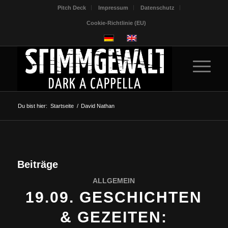
Pitch Deck
Impressum
Datenschutz
Cookie-Richtlinie (EU)
Du bist hier:
Startseite
/
David Nathan
Beiträge
ALLGEMEIN
19.09. GESCHICHTEN
& GEZEITEN: