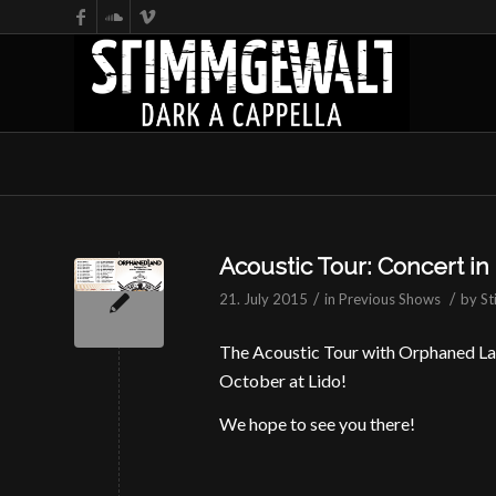
Acoustic Tour: Concert in
/
/
21. July 2015
in
Previous Shows
by
St
The Acoustic Tour with Orphaned Lan
October at Lido!
We hope to see you there!