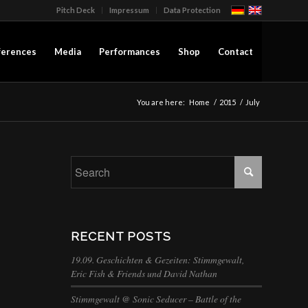
Pitch Deck
Impressum
Data Protection
ferences
Media
Performances
Shop
Contact
You are here:
Home
/
2015
/
July
RECENT POSTS
19.09. Geschichten & Gezeiten: Stimmgewalt,
Eric Fish & Friends und David Nathan
Stimmgewalt @ Sonic Seducer – Battle of the