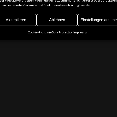
ser Website verarbeiten. Wenn du deine Zustimmung nicht erteilst oder zurückzieh
nen bestimmte Merkmale und Funktionen beeinträchtigt werden.
Akzeptieren
Ablehnen
Einstellungen ansehe
Cookie-Richtlinie
Data Protection
Impressum