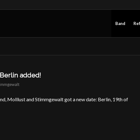
Band
Re
 Berlin added!
immgewalt
d, Molllust and Stimmgewalt got a new date: Berlin, 19th of