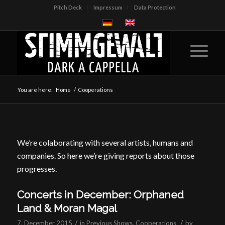
Pitch Deck
Impressum
Data Protection
You are here:
Home
/
Cooperations
We’re colaborating with several artists, humans and
companies. So here we’re giving reports about those
progresses.
Concerts in December: Orphaned
Land & Moran Magal
/
/
7. December 2015
in
Previous Shows
,
Cooperations
by