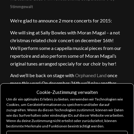
Stimmgewalt
We’re glad to announce 2 more concerts for 2015:
We will sing at Sally Bowles with Moran Magal – a not
christmas related choir concert on december 16th!
We’ll perform some a cappella m
usical pieces from our
repertoire and also perform some of Moran Magal’s
original tunes arranged specialy for our choir by her!
And we’ll be back on stage with
Orphaned Land
once
more this year! On december 26th we’ll play another
acoustic set in Jena.
Cookie-Zustimmung verwalten
Um dir ein optimales Erlebnis zu bieten, verwenden wir Technologien wie
Cookies, um Geräteinformationen zu speichern und/oder darauf
zuzugreifen. Wenn du diesen Technologien zustimmst, können wir Daten
wie das Surfverhalten oder eindeutige IDs auf dieser Website verarbeiten.
Wenn du deine Zustimmung nicht erteilst oder zurückziehst, können
bestimmte Merkmale und Funktionen beeinträchtigt werden.