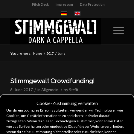
Pitch Deck
Impressum
Data Protection
You are here:
Home
/
2017
/
June
Stimmgewalt Crowdfunding!
/
/
6. June 2017
in
Allgemein
by
Steffi
Cookie-Zustimmung verwalten
We’re planning our first solo tour at special locations
Um dir ein optimales Erlebnis zu bieten, verwenden wir Technologien wie
with great acoustics and want to take the opportunity
Cookies, um Geräteinformationen zu speichern und/oder darauf
to record a live album. Into it?
zuzugreifen. Wenn du diesen Technologien zustimmst, können wir Daten
wie das Surfverhalten oder eindeutige IDs auf dieser Website verarbeiten.
Support us on Startnext to make this dream come true!
Wenn du deine Zustimmung nicht erteilst oder zurückziehst, können