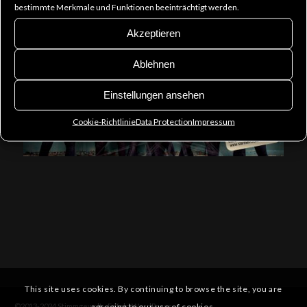
bestimmte Merkmale und Funktionen beeinträchtigt werden.
We’re offering a wide variety of great perks:
https://www.startnext.com/stimmgewalt
Akzeptieren
Ablehnen
Einstellungen ansehen
Cookie-Richtlinie
Data Protection
Impressum
This site uses cookies. By continuing to browse the site, you are
agreeing to our use of cookies.
©2013-2024 Stimmgewalt -
Enfold WordPress