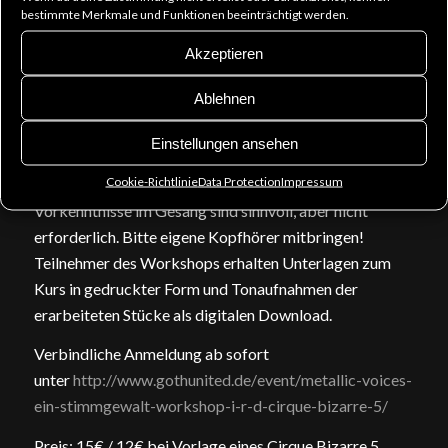
ausprobieren, wo der Unterschied zwischen „den
bestimmte Merkmale und Funktionen beeinträchtigt werden.
Refrain Mitgröhlen“ und mehrstimmigen Backing
Akzeptieren
Vocals liegt. Dabei geben wir sowohl eine Einführung in
korrekte Mikrofonhaltung und das Singen mit In-Ear
Ablehnen
Monitoring als auch in das Einpassen von Chören in
Einstellungen ansehen
einen bestehenden Song und die Kunst des
Arrangierens, um den gewünschten Effekt zu erzielen.
Cookie-Richtlinie
Data Protection
Impressum
Vorkenntnisse im Gesang sind sinnvoll, aber nicht
erforderlich. Bitte eigene Kopfhörer mitbringen!
Teilnehmer des Workshops erhalten Unterlagen zum
Kurs in gedruckter Form und Tonaufnahmen der
erarbeiteten Stücke als digitalen Download.
Verbindliche Anmeldung ab sofort
unter
http://www.gothunited.de/
event/
metallic-voices-
ein-stimmge
walt-workshop-i-r-d-cirque
-bizarre-5/
Preis: 15€ / 12€ bei Vorlage eines Cirque Bizarre 5