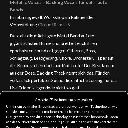
Metallic Voices – Backing Vocals für sehr laute
Bands
Ein Stimmgewalt Workshop im Rahmen der
Veranstaltung
Cirque Bizarre 5
Da steht die mächtigste Metal Band auf der
gigantischsten Bühne und brettert euch ihren
epochalsten Sound entgegen. Gitarren, Bass,
Schlagzeug, Leadgesang, Chöre, Orchester,… aber auf
der Bühne stehen doch nur fünf Leute! Der Rest kommt
aus der Dose. Backing Track nennt sich das. Für den
verlässlich perfekten Sound die einfache Lösung, für das
Live Erlebnis irgendwie nicht so geil.
Cookie-Zustimmung verwalten
In diesem Workshop lernt ihr am realen Beispiel, wie
Um dir ein optimales Erlebnis zu bieten, verwenden wir Technologien wie
man als Chorsänger auf einer sehr lauten Bühne
Cookies, um Geräteinformationen zu speichern und/oder darauf
zuzugreifen. Wenn du diesen Technologien zustimmst, können wir Daten
überlebt – und jede Menge Spaß dabei hat! Wir werden
wie das Surfverhalten oder eindeutige IDs auf dieser Website verarbeiten.
an verschiedenen Songs aus unterschiedlichen Genres
Wenn du deine Zustimmung nicht erteilst oder zurückziehst, können