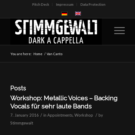
Pitch Deck
Impressum
Data Protection
You are here:
Home
/
Van Canto
Posts
Workshop: Metallic Voices – Backing
Vocals für sehr laute Bands
/
/
7. January 2016
in
Appointments
,
Workshop
by
Stimmgewalt